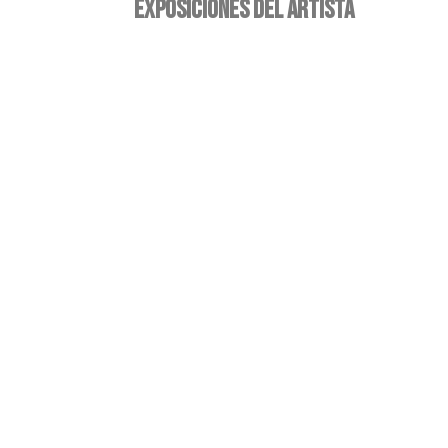
EXPOSICIONES DEL ARTISTA
La condición humana
–
abril 16, 2026
mayo 27, 2026
Sin tu luz vivo triste
–
noviembre 9, 2023
diciembre 19, 2023