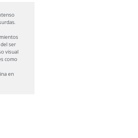
extenso
surdas.
imientos
 del ser
o visual
des como
ina en