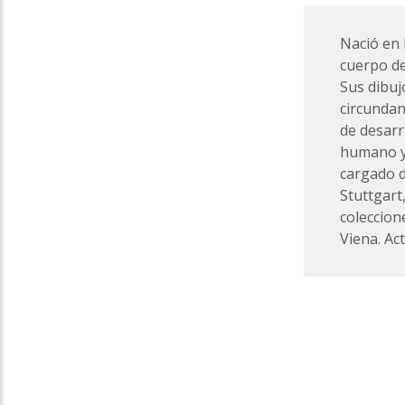
Nació en 
cuerpo de
Sus dibuj
circundan
de desarr
humano y 
cargado d
Stuttgart
coleccion
Viena. Ac