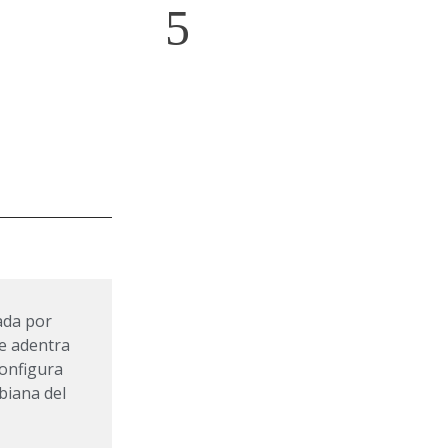
ada por
se adentra
configura
biana del