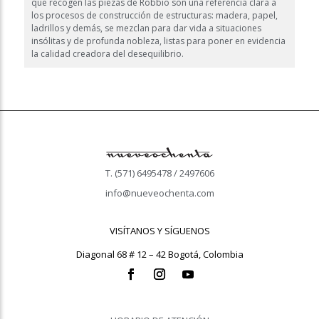
que recogen las piezas de Robbio son una referencia clara a
los procesos de construcción de estructuras: madera, papel,
ladrillos y demás, se mezclan para dar vida a situaciones
insólitas y de profunda nobleza, listas para poner en evidencia
la calidad creadora del desequilibrio.
T. (571) 6495478 / 2497606
info@nueveochenta.com
VISÍTANOS Y SÍGUENOS
Diagonal 68 # 12 – 42 Bogotá, Colombia