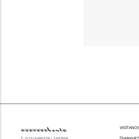
VISÍTANO
Diagonal 
T. (571) 6495478 / 2497606