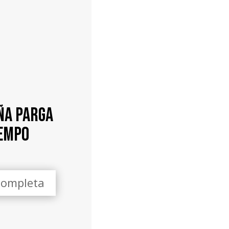
ña Parga
IEMPO
Completa