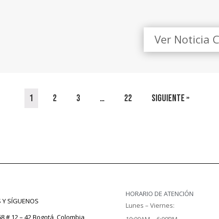
Ver Noticia 
1
2
3
…
22
Siguiente »
HORARIO DE ATENCIÓN
S Y SÍGUENOS
Lunes – Viernes:
68 # 12 – 42 Bogotá, Colombia
10:00AM – 6:00PM