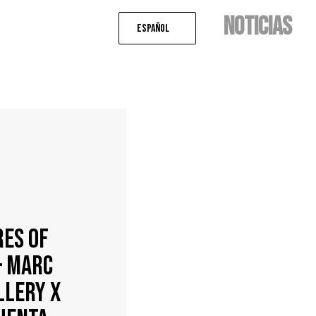
NOTICIAS
Español
es of
– Marc
llery x