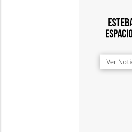
Esteb
Espaci
Ver Not