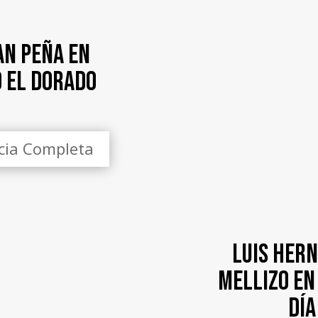
an Peña en
o El Dorado
icia Completa
Luis Her
Mellizo en
DÍA