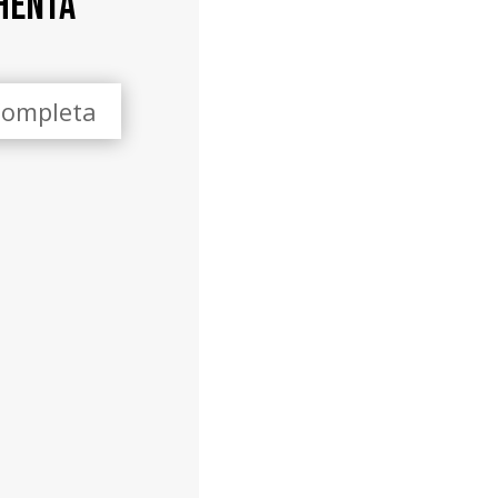
henta
Completa