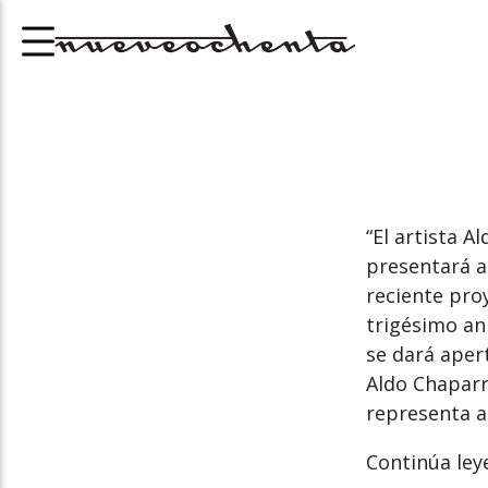
“El artista 
presentará a
reciente proy
trigésimo an
se dará aper
Aldo Chaparr
representa al
Continúa ley