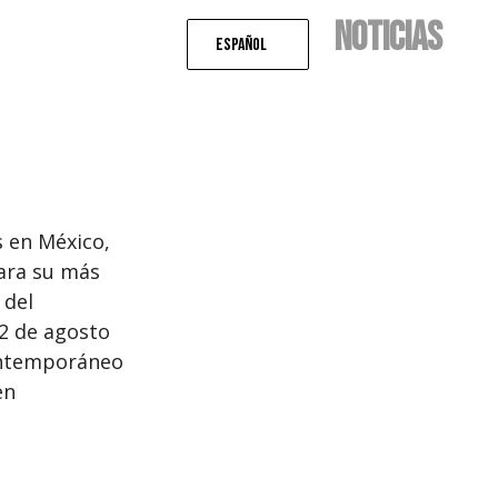
NOTICIAS
Español
s en México,
lara su más
 del
22 de agosto
contemporáneo
en