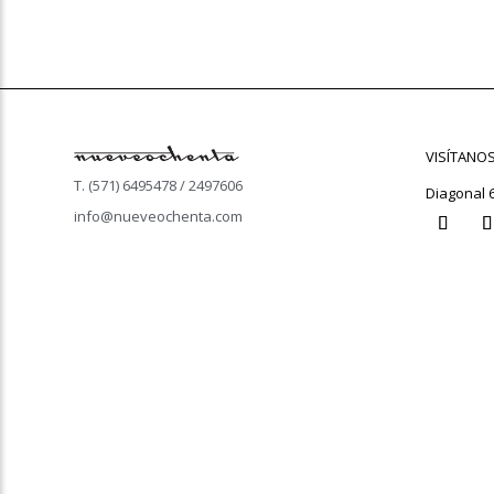
VISÍTANO
T. (571) 6495478 / 2497606
Diagonal 
info@nueveochenta.com