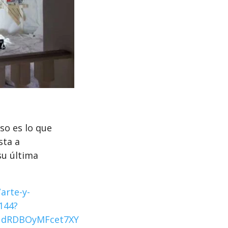
so es lo que
sta a
su última
arte-y-
144?
udRDBOyMFcet7XY