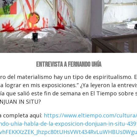
Entrevista a Fernando Uhía
ro del materialismo hay un tipo de espiritualismo. E
 lograr en mis exposiciones.” ¿Ya leyeron la entrevi
a que salió este fin de semana en El Tiempo sobre 
NJUAN IN SITU?
a completa aquí:
https://www.eltiempo.com/cultura/
ndo-uhia-habla-de-la-exposicion-donjuan-in-situ-439
R3vhFEKKXzZEK_Jhzpc80tUHsVWt434RvLuWHBUs0Wg