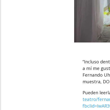
“Incluso dent
a mí me gusta
Fernando Uhí
muestra, DO
Pueden leerl
teatro/ferna
fbclid=IwA