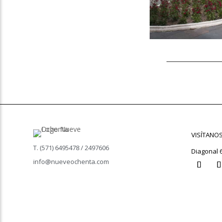
VISÍTANO
T. (571) 6495478 / 2497606
Diagonal 
info@nueveochenta.com