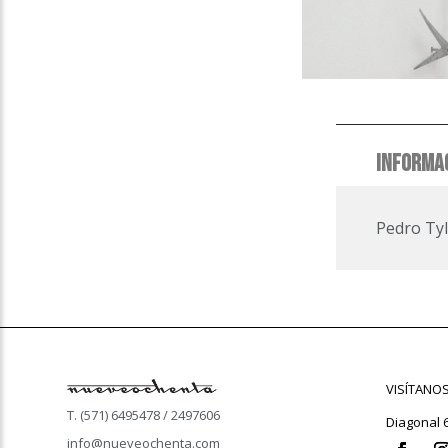
INFORMAC
Pedro Tyl
VISÍTANO
T. (571) 6495478 / 2497606
Diagonal 
info@nueveochenta.com