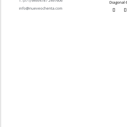
T. (571) 6495478 / 2497606
Diagonal 
info@nueveochenta.com